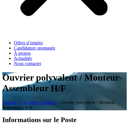
Offres d’emploi
Candidature spontanée
À propos
Actualités
Nous contacter
Ouvrier polyvalent / Monteur-
Assembleur H/F
Accueil
»
Les offres d’emploi
»
Ouvrier polyvalent / Monteur-
Assembleur H/F
Informations sur le Poste